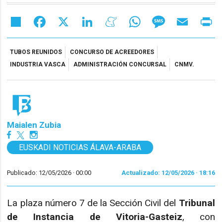
Share
Facebook
X
LinkedIn
Meneame
WhatsApp
Message
Email
Pr
TUBOS REUNIDOS
CONCURSO DE ACREEDORES
INDUSTRIA VASCA
ADMINISTRACIÓN CONCURSAL
CNMV.
Maialen Zubia
EUSKADI NOTICIAS ÁLAVA-ARABA
Publicado: 12/05/2026 ·
00:00
Actualizado: 12/05/2026 · 18:16
La plaza número 7 de la Sección Civil del
Tribunal
de Instancia de Vitoria-Gasteiz
, con