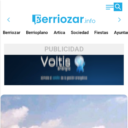
chevron_left
chevron_right
Berriozar
Berrioplano
Artica
Sociedad
Fiestas
Ayunta
PUBLICIDAD