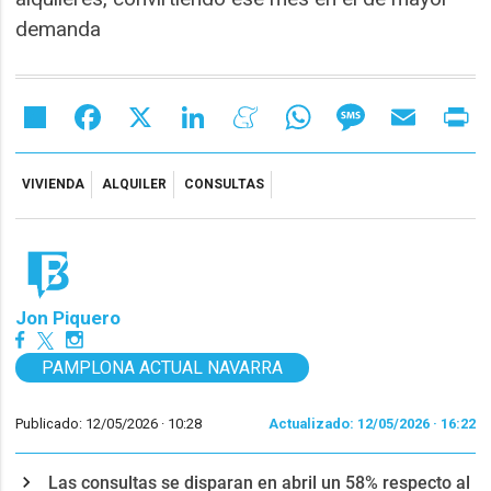
demanda
Share
Facebook
X
LinkedIn
Meneame
WhatsApp
Message
Email
Pr
VIVIENDA
ALQUILER
CONSULTAS
Jon Piquero
PAMPLONA ACTUAL NAVARRA
Publicado: 12/05/2026 ·
10:28
Actualizado: 12/05/2026 · 16:22
Las consultas se disparan en abril un 58% respecto al