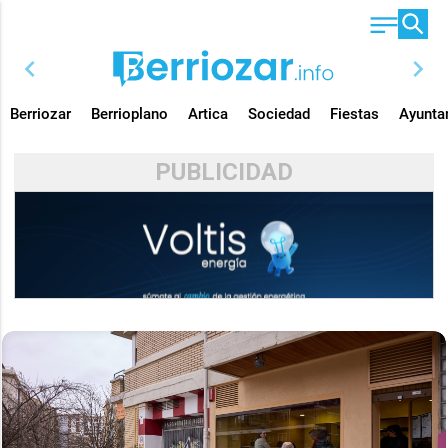
chevron_left
chevron_right
Berriozar
Berrioplano
Artica
Sociedad
Fiestas
Ayunta
PUBLICIDAD