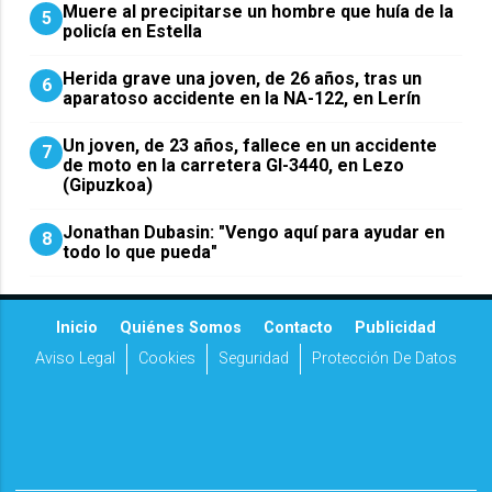
Muere al precipitarse un hombre que huía de la
5
policía en Estella
Herida grave una joven, de 26 años, tras un
6
aparatoso accidente en la NA-122, en Lerín
Un joven, de 23 años, fallece en un accidente
7
de moto en la carretera GI-3440, en Lezo
(Gipuzkoa)
Jonathan Dubasin: "Vengo aquí para ayudar en
8
todo lo que pueda"
Inicio
Quiénes Somos
Contacto
Publicidad
Aviso Legal
Cookies
Seguridad
Protección De Datos