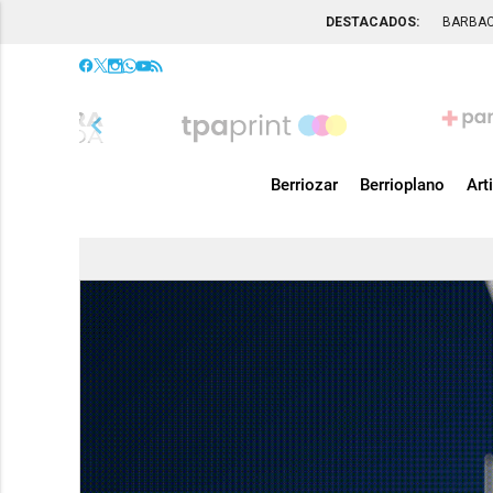
DESTACADOS:
BARBA
chevron_left
Berriozar
Berrioplano
Art