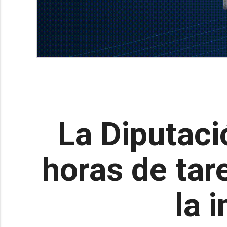
La Diputaci
horas de tar
la i