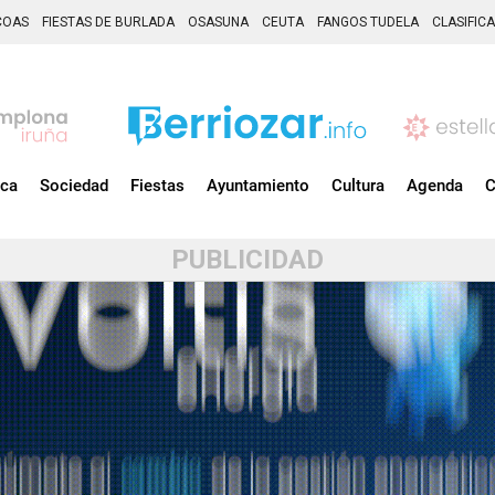
COAS
FIESTAS DE BURLADA
OSASUNA
CEUTA
FANGOS TUDELA
CLASIFIC
ica
Sociedad
Fiestas
Ayuntamiento
Cultura
Agenda
C
PUBLICIDAD