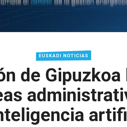
EUSKADI NOTICIAS
ón de Gipuzkoa 
eas administrati
nteligencia artif