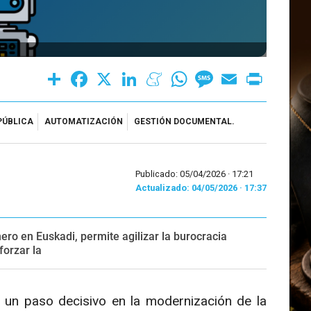
Share
Facebook
X
LinkedIn
Meneame
WhatsApp
Message
Email
Print
PÚBLICA
AUTOMATIZACIÓN
GESTIÓN DOCUMENTAL.
Publicado: 05/04/2026 ·
17:21
Actualizado: 04/05/2026 · 17:37
ero en Euskadi, permite agilizar la burocracia
forzar la
un paso decisivo en la modernización de la