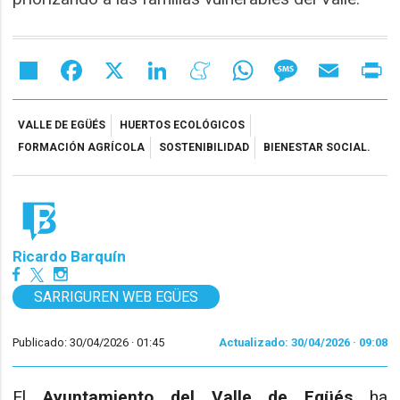
Share
Facebook
X
LinkedIn
Meneame
WhatsApp
Message
Email
Pr
VALLE DE EGÜÉS
HUERTOS ECOLÓGICOS
FORMACIÓN AGRÍCOLA
SOSTENIBILIDAD
BIENESTAR SOCIAL.
Ricardo Barquín
SARRIGUREN WEB EGÜES
Publicado: 30/04/2026 ·
01:45
Actualizado: 30/04/2026 · 09:08
El
Ayuntamiento del Valle de Egüés
ha