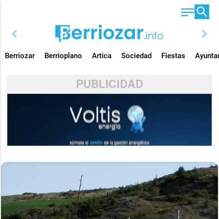
chevron_left
chevron_right
Berriozar
Berrioplano
Artica
Sociedad
Fiestas
Ayunta
PUBLICIDAD