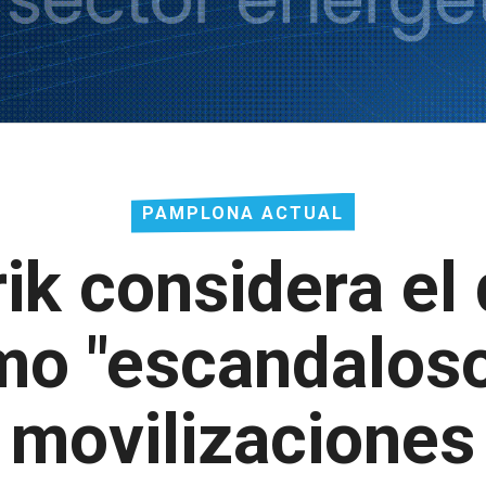
PAMPLONA ACTUAL
rik considera el
omo "escandaloso
movilizaciones