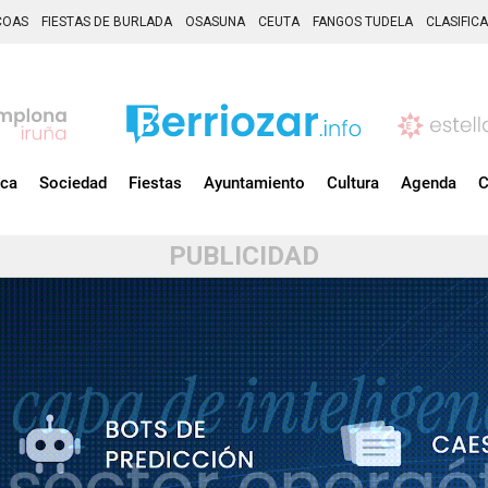
COAS
FIESTAS DE BURLADA
OSASUNA
CEUTA
FANGOS TUDELA
CLASIFIC
ica
Sociedad
Fiestas
Ayuntamiento
Cultura
Agenda
C
PUBLICIDAD