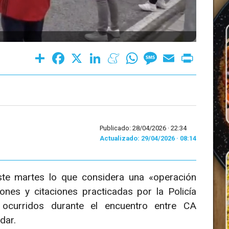
Share
Facebook
X
LinkedIn
Meneame
WhatsApp
Message
Email
Print
Publicado: 28/04/2026 ·
22:34
Actualizado: 29/04/2026 · 08:14
este martes lo que considera una «operación
ones y citaciones practicadas por la Policía
 ocurridos durante el encuentro entre CA
dar.