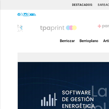
DESTACADOS:
BARBA
chevron_left
Berriozar
Berrioplano
Art