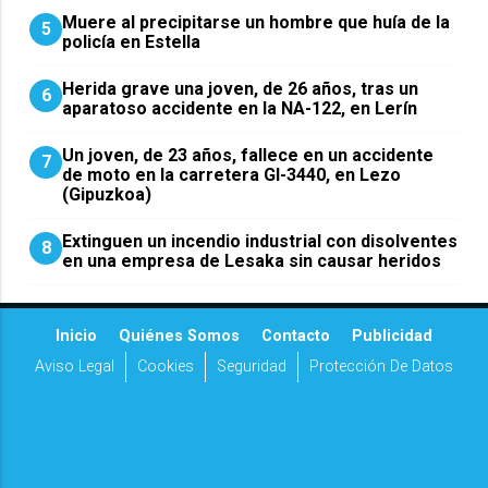
Muere al precipitarse un hombre que huía de la
5
policía en Estella
Herida grave una joven, de 26 años, tras un
6
aparatoso accidente en la NA-122, en Lerín
Un joven, de 23 años, fallece en un accidente
7
de moto en la carretera GI-3440, en Lezo
(Gipuzkoa)
Extinguen un incendio industrial con disolventes
8
en una empresa de Lesaka sin causar heridos
Inicio
Quiénes Somos
Contacto
Publicidad
Aviso Legal
Cookies
Seguridad
Protección De Datos