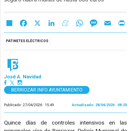
Share
Facebook
X
LinkedIn
Meneame
WhatsApp
Message
Email
Pr
PATINETES ELÉCTRICOS
José A. Navidad
BERRIOZAR INFO AYUNTAMIENTO
Publicado: 27/04/2026 ·
15:49
Actualizado: 28/04/2026 · 08:20
Quince días de controles intensivos en las
principales vías de Berriozar. Policía Municipal de