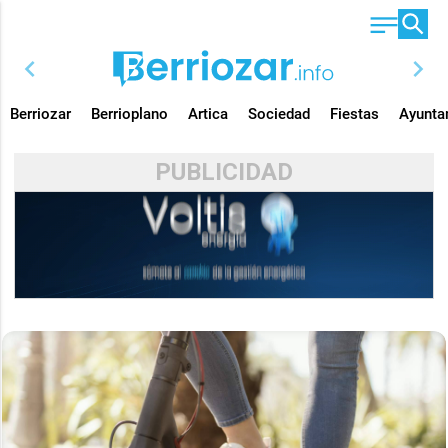
chevron_left
chevron_right
Berriozar
Berrioplano
Artica
Sociedad
Fiestas
Ayunta
PUBLICIDAD