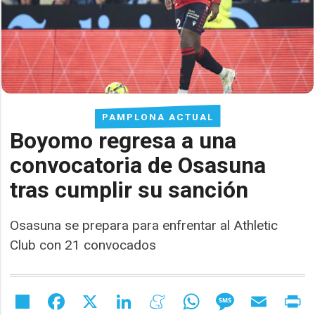
PAMPLONA ACTUAL
Boyomo regresa a una
convocatoria de Osasuna
tras cumplir su sanción
Osasuna se prepara para enfrentar al Athletic
Club con 21 convocados
Share
Facebook
X
LinkedIn
Meneame
WhatsApp
Message
Email
Pr