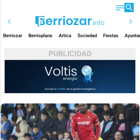
chevron_left
chevron_right
Berriozar
Berrioplano
Artica
Sociedad
Fiestas
Ayunta
PUBLICIDAD