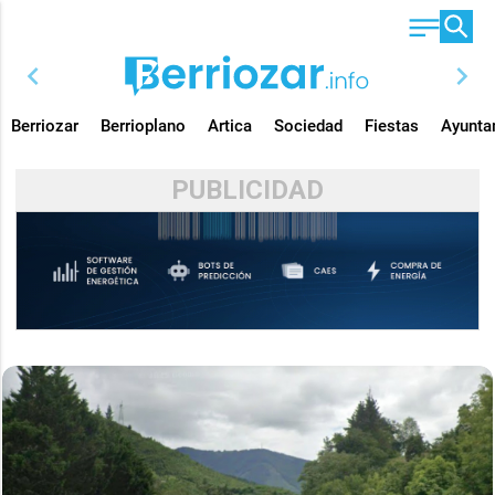
chevron_left
chevron_right
Berriozar
Berrioplano
Artica
Sociedad
Fiestas
Ayunta
PUBLICIDAD