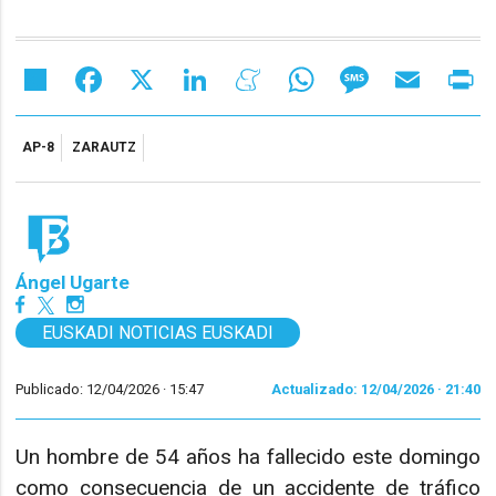
Share
Facebook
X
LinkedIn
Meneame
WhatsApp
Message
Email
Pr
AP-8
ZARAUTZ
Ángel Ugarte
EUSKADI NOTICIAS EUSKADI
Publicado: 12/04/2026 ·
15:47
Actualizado: 12/04/2026 · 21:40
Un hombre de 54 años ha fallecido este domingo
como consecuencia de un accidente de tráfico