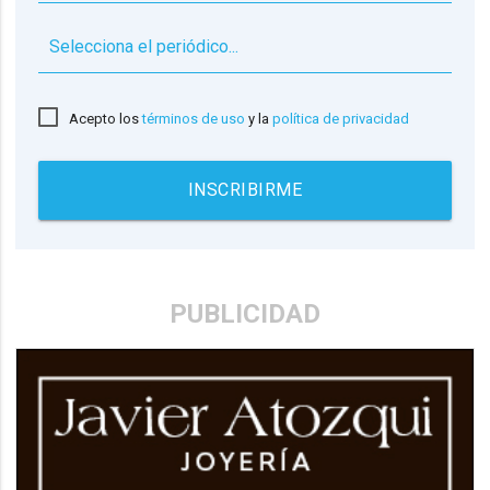
▼
Acepto los
términos de uso
y la
política de privacidad
INSCRIBIRME
PUBLICIDAD