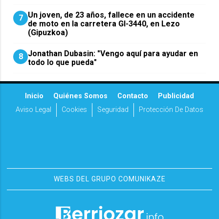
Un joven, de 23 años, fallece en un accidente
7
de moto en la carretera GI-3440, en Lezo
(Gipuzkoa)
Jonathan Dubasin: "Vengo aquí para ayudar en
8
todo lo que pueda"
Inicio
Quiénes Somos
Contacto
Publicidad
Aviso Legal
Cookies
Seguridad
Protección De Datos
WEBS DEL GRUPO COMUNIKAZE