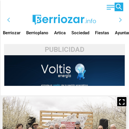
chevron_left
chevron_right
Berriozar
Berrioplano
Artica
Sociedad
Fiestas
Ayunta
PUBLICIDAD