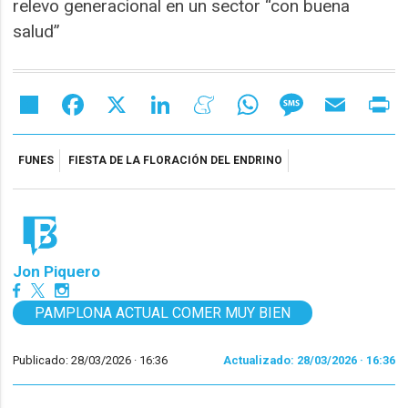
relevo generacional en un sector “con buena
salud”
Share
Facebook
X
LinkedIn
Meneame
WhatsApp
Message
Email
Pr
FUNES
FIESTA DE LA FLORACIÓN DEL ENDRINO
Jon Piquero
PAMPLONA ACTUAL COMER MUY BIEN
Publicado: 28/03/2026 ·
16:36
Actualizado: 28/03/2026 · 16:36