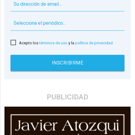
▼
Acepto los
términos de uso
y la
política de privacidad
INSCRIBIRME
PUBLICIDAD