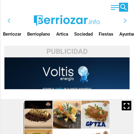
chevron_left
chevron_right
Berriozar
Berrioplano
Artica
Sociedad
Fiestas
Ayunta
PUBLICIDAD