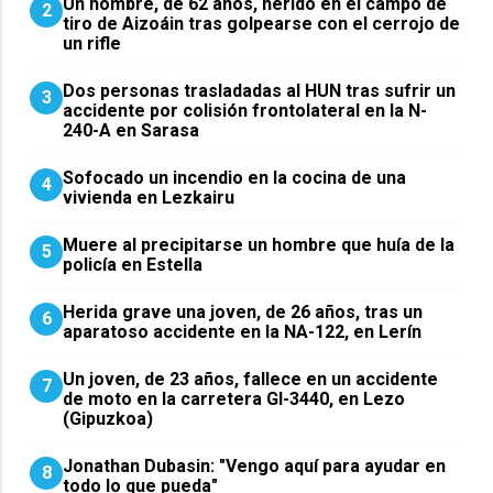
Un hombre, de 62 años, herido en el campo de
2
tiro de Aizoáin tras golpearse con el cerrojo de
un rifle
​Dos personas trasladadas al HUN tras sufrir un
3
accidente por colisión frontolateral en la N-
240-A en Sarasa
Sofocado un incendio en la cocina de una
4
vivienda en Lezkairu
Muere al precipitarse un hombre que huía de la
5
policía en Estella
Herida grave una joven, de 26 años, tras un
6
aparatoso accidente en la NA-122, en Lerín
Un joven, de 23 años, fallece en un accidente
7
de moto en la carretera GI-3440, en Lezo
(Gipuzkoa)
Jonathan Dubasin: "Vengo aquí para ayudar en
8
todo lo que pueda"