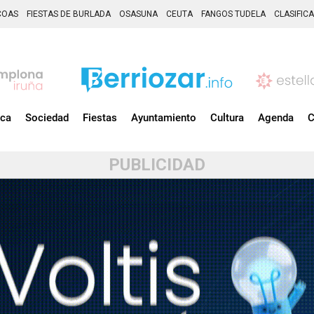
COAS
FIESTAS DE BURLADA
OSASUNA
CEUTA
FANGOS TUDELA
CLASIFIC
ica
Sociedad
Fiestas
Ayuntamiento
Cultura
Agenda
C
PUBLICIDAD