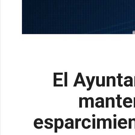
El Ayunta
manten
esparcimien