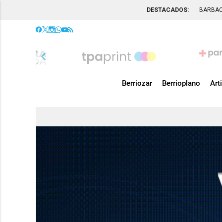
DESTACADOS:
BARBA
chevron_left
Berriozar
Berrioplano
Art