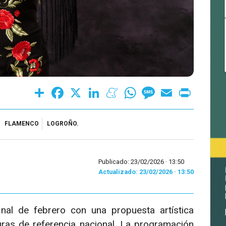
Share
Facebook
X
LinkedIn
Meneame
WhatsApp
Message
Email
Print
FLAMENCO
LOGROÑO.
Publicado: 23/02/2026 ·
13:50
Actualizado: 23/02/2026 · 13:50
nal de febrero con una propuesta artística
guras de referencia nacional. La programación