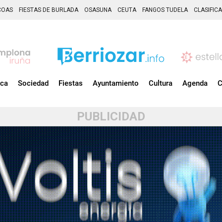
COAS
FIESTAS DE BURLADA
OSASUNA
CEUTA
FANGOS TUDELA
CLASIFIC
ica
Sociedad
Fiestas
Ayuntamiento
Cultura
Agenda
C
PUBLICIDAD