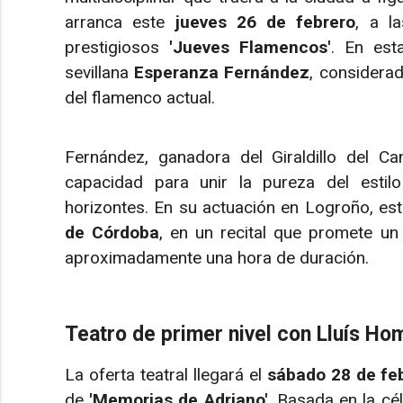
arranca este
jueves 26 de febrero
, a l
prestigiosos
'Jueves Flamencos'
. En est
sevillana
Esperanza Fernández
, considera
del flamenco actual.
Fernández, ganadora del Giraldillo del Ca
capacidad para unir la pureza del estilo
horizontes. En su actuación en Logroño, es
de Córdoba
, en un recital que promete un
aproximadamente una hora de duración.
Teatro de primer nivel con Lluís Ho
La oferta teatral llegará el
sábado 28 de fe
de
'Memorias de Adriano'
. Basada en la cé