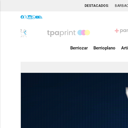
DESTACADOS:
BARBA
chevron_left
Berriozar
Berrioplano
Art