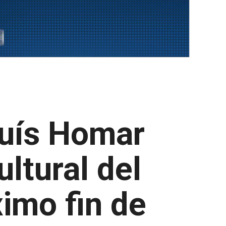
luís Homar
ltural del
ximo fin de