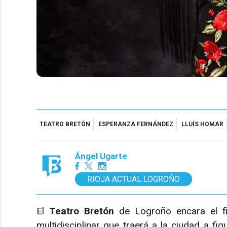
TEATRO BRETÓN
ESPERANZA FERNÁNDEZ
LLUÍS HOMAR
Ángel Ugarte
RIOJA ACTUAL LOGROÑO
El
Teatro Bretón
de Logroño encara el fi
multidisciplinar que traerá a la ciudad a fi