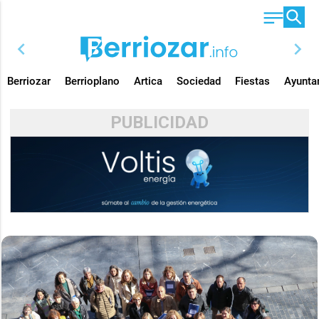
chevron_left
chevron_right
Berriozar
Berrioplano
Artica
Sociedad
Fiestas
Ayunta
PUBLICIDAD