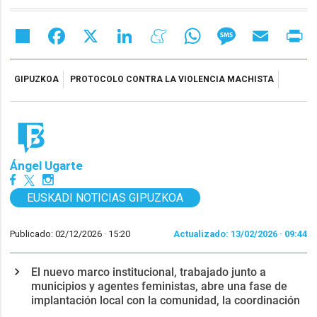
Share
Facebook
X
LinkedIn
Meneame
WhatsApp
Message
Email
Pr
GIPUZKOA
PROTOCOLO CONTRA LA VIOLENCIA MACHISTA
Ángel Ugarte
EUSKADI NOTICIAS GIPUZKOA
Publicado: 02/12/2026 ·
15:20
Actualizado: 13/02/2026 · 09:44
El nuevo marco institucional, trabajado junto a
municipios y agentes feministas, abre una fase de
implantación local con la comunidad, la coordinación