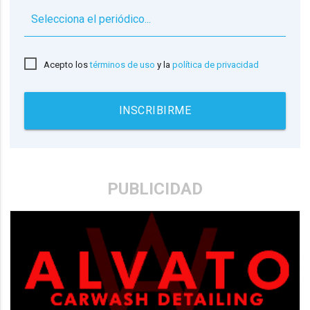
▼
Acepto los
términos de uso
y la
política de privacidad
INSCRIBIRME
PUBLICIDAD