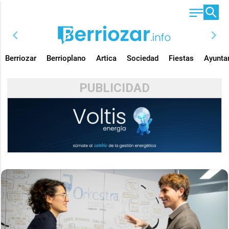
chevron_left
chevron_right
Berriozar
Berrioplano
Artica
Sociedad
Fiestas
Ayunta
PUBLICIDAD