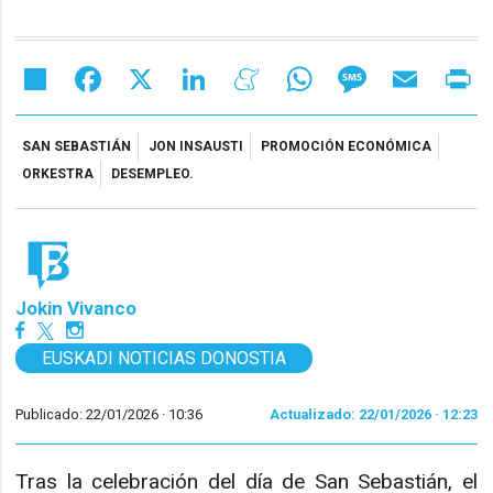
Share
Facebook
X
LinkedIn
Meneame
WhatsApp
Message
Email
Pr
SAN SEBASTIÁN
JON INSAUSTI
PROMOCIÓN ECONÓMICA
ORKESTRA
DESEMPLEO.
Jokin Vivanco
EUSKADI NOTICIAS DONOSTIA
Publicado: 22/01/2026 ·
10:36
Actualizado: 22/01/2026 · 12:23
Tras la celebración del día de San Sebastián, el