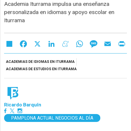
Academia Iturrama impulsa una enseñanza
personalizada en idiomas y apoyo escolar en
Iturrama
Share
Facebook
X
LinkedIn
Meneame
WhatsApp
Message
Email
Pr
ACADEMIAS DE IDIOMAS EN ITURRAMA
ACADEMIAS DE ESTUDIOS EN ITURRAMA
Ricardo Barquín
PAMPLONA ACTUAL NEGOCIOS AL DÍA