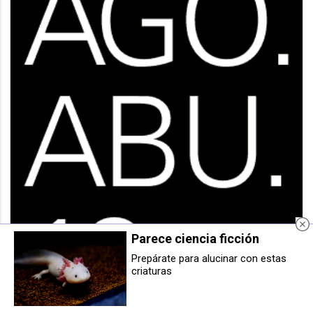
Parece ciencia ficción
Prepárate para alucinar con estas
Dos hombres y una mujer
Berriozar llama a sus txikis a
criaturas
detenidos en Berriozar tras
entregar cartas a Olentzero y Mari
arremeter y golpear a los agentes
Domingi
que intentaban mediar en una
pelea