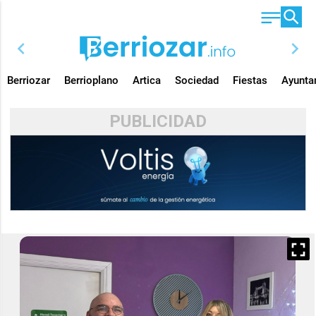
chevron_left
chevron_right
Berriozar
Berrioplano
Artica
Sociedad
Fiestas
Ayunta
PUBLICIDAD