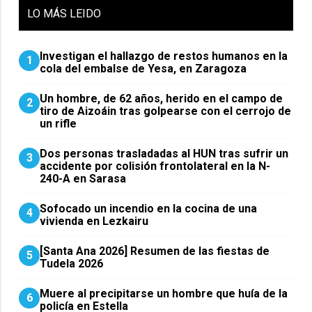
LO
MÁS LEIDO
Investigan el hallazgo de restos humanos en la
1
cola del embalse de Yesa, en Zaragoza
Un hombre, de 62 años, herido en el campo de
2
tiro de Aizoáin tras golpearse con el cerrojo de
un rifle
​Dos personas trasladadas al HUN tras sufrir un
3
accidente por colisión frontolateral en la N-
240-A en Sarasa
Sofocado un incendio en la cocina de una
4
vivienda en Lezkairu
[Santa Ana 2026] Resumen de las fiestas de
5
Tudela 2026
Muere al precipitarse un hombre que huía de la
6
policía en Estella