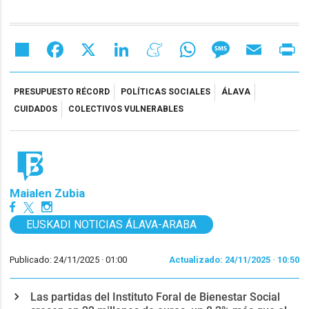
Share
Facebook
X
LinkedIn
Meneame
WhatsApp
Message
Email
Pr
PRESUPUESTO RÉCORD
POLÍTICAS SOCIALES
ÁLAVA
CUIDADOS
COLECTIVOS VULNERABLES
Maialen Zubia
EUSKADI NOTICIAS ÁLAVA-ARABA
Publicado: 24/11/2025 ·
01:00
Actualizado: 24/11/2025 · 10:50
Las partidas del Instituto Foral de Bienestar Social