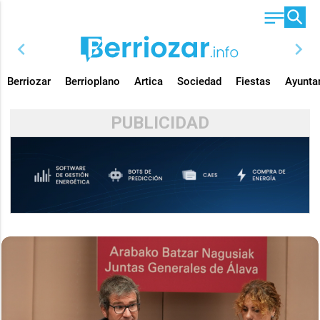
chevron_left
chevron_right
Berriozar
Berrioplano
Artica
Sociedad
Fiestas
Ayunta
PUBLICIDAD