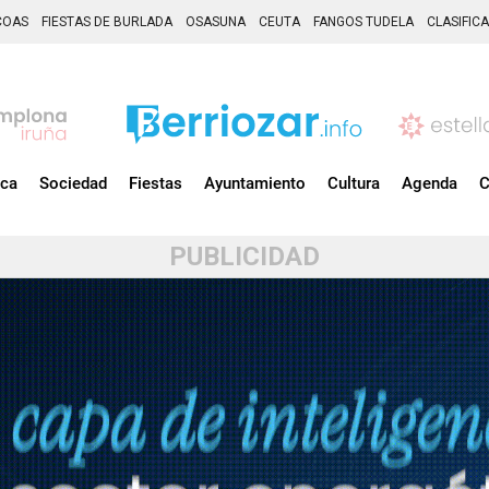
COAS
FIESTAS DE BURLADA
OSASUNA
CEUTA
FANGOS TUDELA
CLASIFIC
ica
Sociedad
Fiestas
Ayuntamiento
Cultura
Agenda
C
PUBLICIDAD