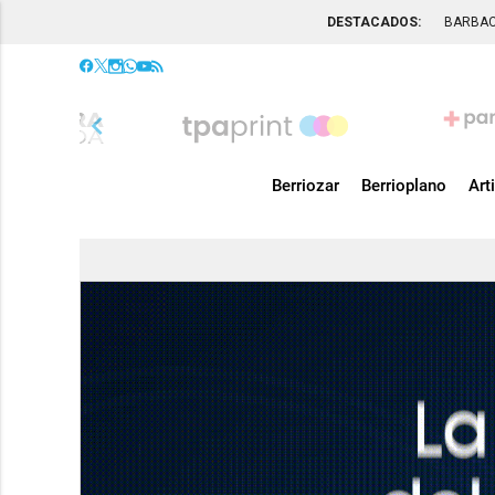
DESTACADOS:
BARBA
chevron_left
Berriozar
Berrioplano
Art