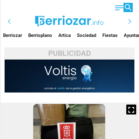
chevron_left
chevron_right
Berriozar
Berrioplano
Artica
Sociedad
Fiestas
Ayunta
PUBLICIDAD