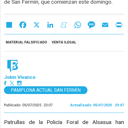
de San Fermín, que comienzan este domingo.
Share
Facebook
X
LinkedIn
Meneame
WhatsApp
Message
Email
Pr
MATERIAL FALSIFICADO
VENTA ILEGAL
Jokin Vivanco
PAMPLONA ACTUAL SAN FERMÍN
Publicado: 05/07/2025 ·
23:07
Actualizado: 05/07/2025 · 23:07
Patrullas de la Policía Foral de Alsasua han