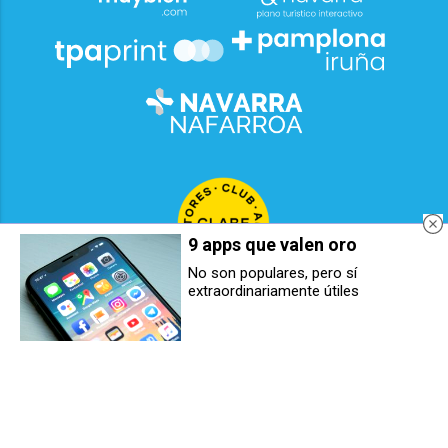
9 apps que valen oro
No son populares, pero sí
extraordinariamente útiles
El Área de autocaravanas en
Cómo desconectar después de
Berriozar será de pago durante
un día ajetreado en la oficina
San Fermín 2025
2026
© Grupo Comunikaze