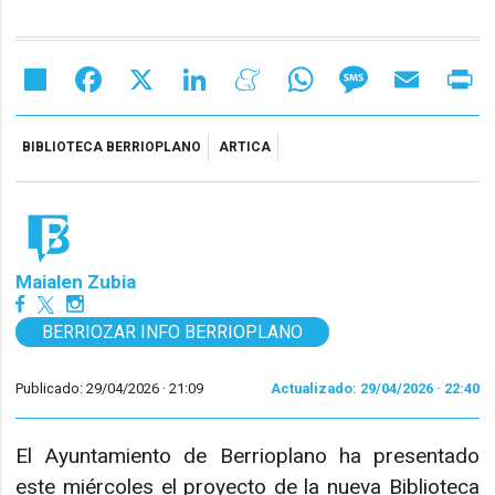
Share
Facebook
X
LinkedIn
Meneame
WhatsApp
Message
Email
Pr
BIBLIOTECA BERRIOPLANO
ARTICA
Maialen Zubia
BERRIOZAR INFO BERRIOPLANO
Publicado: 29/04/2026 ·
21:09
Actualizado: 29/04/2026 · 22:40
El Ayuntamiento de Berrioplano ha presentado
este miércoles el proyecto de la nueva Biblioteca