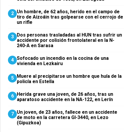
Un hombre, de 62 años, herido en el campo de
2
tiro de Aizoáin tras golpearse con el cerrojo de
un rifle
​Dos personas trasladadas al HUN tras sufrir un
3
accidente por colisión frontolateral en la N-
240-A en Sarasa
Sofocado un incendio en la cocina de una
4
vivienda en Lezkairu
Muere al precipitarse un hombre que huía de la
5
policía en Estella
Herida grave una joven, de 26 años, tras un
6
aparatoso accidente en la NA-122, en Lerín
Un joven, de 23 años, fallece en un accidente
7
de moto en la carretera GI-3440, en Lezo
(Gipuzkoa)