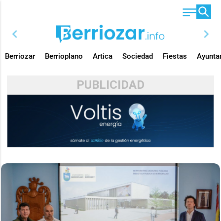
chevron_left
chevron_right
Berriozar
Berrioplano
Artica
Sociedad
Fiestas
Ayunta
PUBLICIDAD