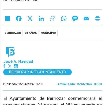
Share
Facebook
X
LinkedIn
Meneame
WhatsApp
Message
Email
Pr
BERRIOZAR
35 AÑOS
MUNICIPIO
José A. Navidad
BERRIOZAR INFO AYUNTAMIENTO
Publicado: 15/04/2026 ·
07:33
Actualizado: 15/04/2026 · 07:33
El Ayuntamiento de Berriozar conmemorará el
próximo viernes, 24 de abril, el 35º aniversario de