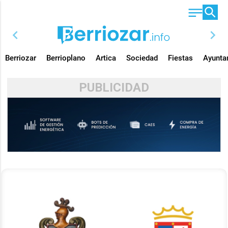
chevron_left
chevron_right
Berriozar
Berrioplano
Artica
Sociedad
Fiestas
Ayunta
PUBLICIDAD