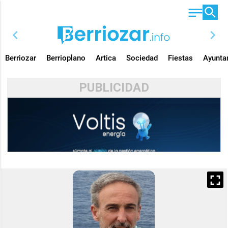
chevron_left
chevron_right
Berriozar
Berrioplano
Artica
Sociedad
Fiestas
Ayunta
PUBLICIDAD