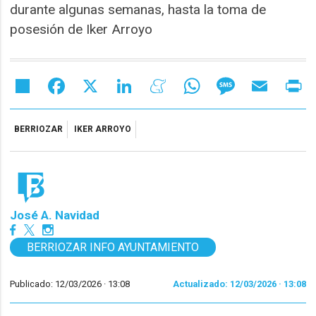
durante algunas semanas, hasta la toma de
posesión de Iker Arroyo
Share
Facebook
X
LinkedIn
Meneame
WhatsApp
Message
Email
Pr
BERRIOZAR
IKER ARROYO
José A. Navidad
BERRIOZAR INFO AYUNTAMIENTO
Publicado: 12/03/2026 ·
13:08
Actualizado: 12/03/2026 · 13:08