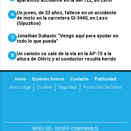
aparatoso accidente en la NA-122, en Lerín
Un joven, de 23 años, fallece en un accidente
6
de moto en la carretera GI-3440, en Lezo
(Gipuzkoa)
Jonathan Dubasin: "Vengo aquí para ayudar en
7
todo lo que pueda"
Un camión se sale de la vía en la AP-15 a la
8
altura de Olóriz y el conductor resulta herido
Inicio
Quiénes Somos
Contacto
Publicidad
Aviso Legal
Cookies
Seguridad
Protección De Datos
WEBS DEL GRUPO COMUNIKAZE