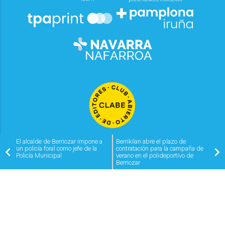
El alcalde de Berriozar impone a
Berrikilan abre el plazo de
un policía foral como jefe de la
contratación para la campaña de
Policía Municipal
verano en el polideportivo de
Berriozar
2026
© Grupo Comunikaze
Desarrollado por:
OA Cloud