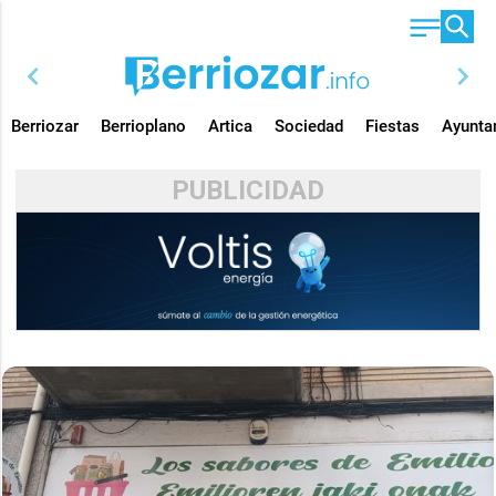
chevron_left
chevron_right
Berriozar
Berrioplano
Artica
Sociedad
Fiestas
Ayunta
PUBLICIDAD