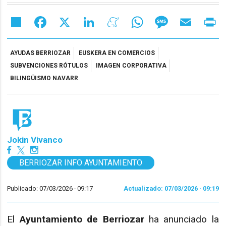
Share
Facebook
X
LinkedIn
Meneame
WhatsApp
Message
Email
Pr
AYUDAS BERRIOZAR
EUSKERA EN COMERCIOS
SUBVENCIONES RÓTULOS
IMAGEN CORPORATIVA
BILINGÜISMO NAVARR
Jokin Vivanco
BERRIOZAR INFO AYUNTAMIENTO
Publicado: 07/03/2026 ·
09:17
Actualizado: 07/03/2026 · 09:19
El
Ayuntamiento de Berriozar
ha anunciado la