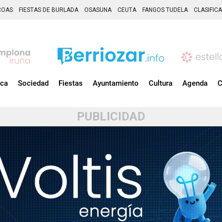
COAS
FIESTAS DE BURLADA
OSASUNA
CEUTA
FANGOS TUDELA
CLASIFIC
ica
Sociedad
Fiestas
Ayuntamiento
Cultura
Agenda
C
PUBLICIDAD