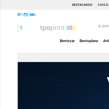
DESTACADOS:
BARBA
chevron_left
Berriozar
Berrioplano
Art