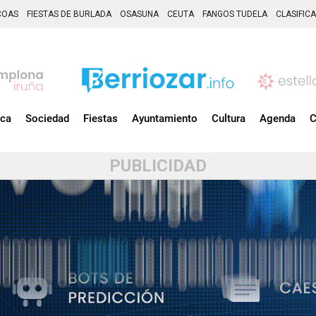
COAS
FIESTAS DE BURLADA
OSASUNA
CEUTA
FANGOS TUDELA
CLASIFIC
ica
Sociedad
Fiestas
Ayuntamiento
Cultura
Agenda
C
PUBLICIDAD