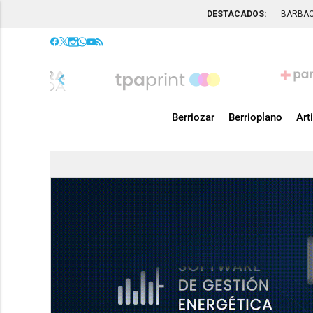
DESTACADOS:
BARBA
chevron_left
Berriozar
Berrioplano
Art