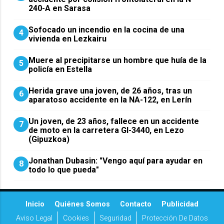
240-A en Sarasa
Sofocado un incendio en la cocina de una
4
vivienda en Lezkairu
Muere al precipitarse un hombre que huía de la
5
policía en Estella
Herida grave una joven, de 26 años, tras un
6
aparatoso accidente en la NA-122, en Lerín
Un joven, de 23 años, fallece en un accidente
7
de moto en la carretera GI-3440, en Lezo
(Gipuzkoa)
Jonathan Dubasin: "Vengo aquí para ayudar en
8
todo lo que pueda"
Inicio
Quiénes Somos
Contacto
Publicidad
Aviso Legal
Cookies
Seguridad
Protección De Datos