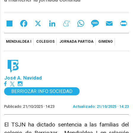
Share
Facebook
X
LinkedIn
Meneame
WhatsApp
Message
Email
Pr
MENDIALDEA I
COLEGIOS
JORNADA PARTIDA
GIMENO
José A. Navidad
BERRIOZAR INFO SOCIEDAD
Publicado: 21/10/2025 ·
14:23
Actualizado: 21/10/2025 · 14:23
El TSJN ha dictado sentencia a las familias del
colegio de Berriozar, Mendialdea I en relación