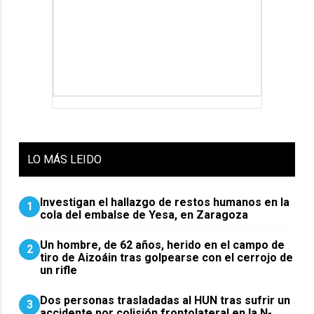
LO
MÁS LEIDO
Investigan el hallazgo de restos humanos en la
1
cola del embalse de Yesa, en Zaragoza
Un hombre, de 62 años, herido en el campo de
2
tiro de Aizoáin tras golpearse con el cerrojo de
un rifle
​Dos personas trasladadas al HUN tras sufrir un
3
accidente por colisión frontolateral en la N-