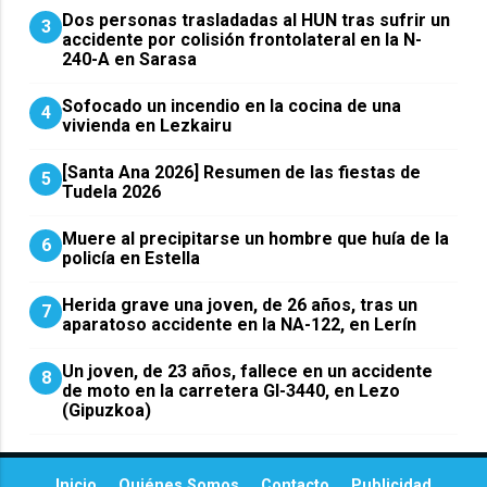
​Dos personas trasladadas al HUN tras sufrir un
3
accidente por colisión frontolateral en la N-
240-A en Sarasa
Sofocado un incendio en la cocina de una
4
vivienda en Lezkairu
[Santa Ana 2026] Resumen de las fiestas de
5
Tudela 2026
Muere al precipitarse un hombre que huía de la
6
policía en Estella
Herida grave una joven, de 26 años, tras un
7
aparatoso accidente en la NA-122, en Lerín
Un joven, de 23 años, fallece en un accidente
8
de moto en la carretera GI-3440, en Lezo
(Gipuzkoa)
Inicio
Quiénes Somos
Contacto
Publicidad