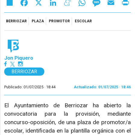
Share
Facebook
X
LinkedIn
Meneame
WhatsApp
Message
Email
Pr
BERRIOZAR
PLAZA
PROMOTOR
ESCOLAR
Jon Piquero
BERRIOZAR
Publicado: 01/07/2025 ·
18:44
Actualizado: 01/07/2025 · 18:46
El Ayuntamiento de Berriozar ha abierto la
convocatoria para la provisión, mediante
concurso-oposición, de una plaza de promotor/a
escolar, identificada en la plantilla orgánica con el