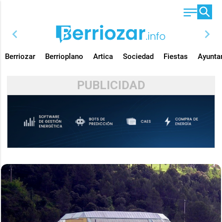
chevron_left
chevron_right
Berriozar
Berrioplano
Artica
Sociedad
Fiestas
Ayunta
PUBLICIDAD