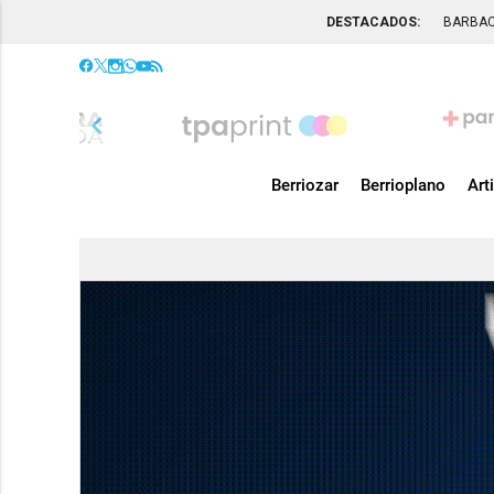
DESTACADOS:
BARBA
chevron_left
Berriozar
Berrioplano
Art