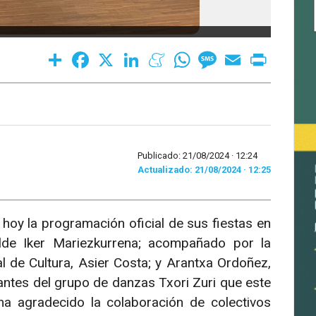
Share
Facebook
X
LinkedIn
Meneame
WhatsApp
Message
Email
Print
Publicado: 21/08/2024 ·
12:24
Actualizado: 21/08/2024 · 12:25
hoy la programación oficial de sus fiestas en
lde Iker Mariezkurrena; acompañado por la
al de Cultura, Asier Costa; y Arantxa Ordoñez,
antes del grupo de danzas Txori Zuri que este
ha agradecido la colaboración de colectivos