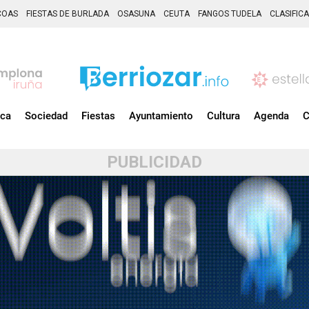
COAS
FIESTAS DE BURLADA
OSASUNA
CEUTA
FANGOS TUDELA
CLASIFIC
ica
Sociedad
Fiestas
Ayuntamiento
Cultura
Agenda
C
PUBLICIDAD