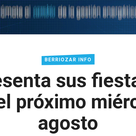
BERRIOZAR INFO
esenta sus fiest
l próximo miér
agosto