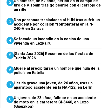
Un hombre, de 62 años, herido en el campo de
2
tiro de Aizoáin tras golpearse con el cerrojo de
un rifle
​Dos personas trasladadas al HUN tras sufrir un
3
accidente por colisión frontolateral en la N-
240-A en Sarasa
Sofocado un incendio en la cocina de una
4
vivienda en Lezkairu
[Santa Ana 2026] Resumen de las fiestas de
5
Tudela 2026
Muere al precipitarse un hombre que huía de la
6
policía en Estella
Herida grave una joven, de 26 años, tras un
7
aparatoso accidente en la NA-122, en Lerín
Un joven, de 23 años, fallece en un accidente
8
de moto en la carretera GI-3440, en Lezo
(Gipuzkoa)