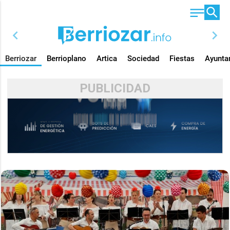
chevron_left
chevron_right
Berriozar
Berrioplano
Artica
Sociedad
Fiestas
Ayunta
PUBLICIDAD