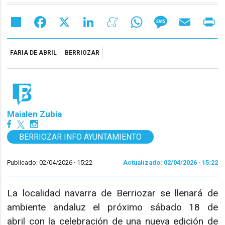
Share
Facebook
X
LinkedIn
Meneame
WhatsApp
Message
Email
Pr
FARIA DE ABRIL
BERRIOZAR
Maialen Zubia
BERRIOZAR INFO AYUNTAMIENTO
Publicado: 02/04/2026 ·
15:22
Actualizado: 02/04/2026 · 15:22
La localidad navarra de Berriozar se llenará de
ambiente andaluz el próximo sábado 18 de
abril con la celebración de una nueva edición de