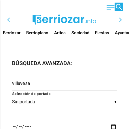
chevron_left
chevron_right
Berriozar
Berrioplano
Artica
Sociedad
Fiestas
Ayunta
BÚSQUEDA AVANZADA:
Selección de portada
▼