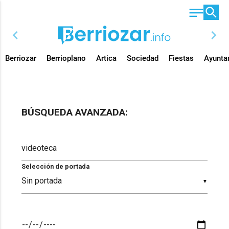
chevron_left
chevron_right
Berriozar
Berrioplano
Artica
Sociedad
Fiestas
Ayunta
BÚSQUEDA AVANZADA:
Selección de portada
▼