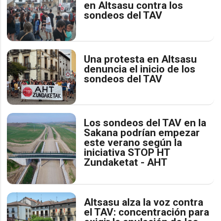
en Altsasu contra los
sondeos del TAV
Una protesta en Altsasu
denuncia el inicio de los
sondeos del TAV
Los sondeos del TAV en la
Sakana podrían empezar
este verano según la
iniciativa STOP HT
Zundaketat - AHT
Altsasu alza la voz contra
el TAV: concentración para