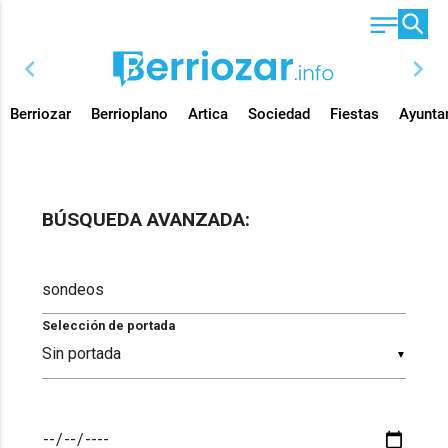
chevron_left
chevron_right
Berriozar
Berrioplano
Artica
Sociedad
Fiestas
Ayunta
BÚSQUEDA AVANZADA:
Selección de portada
▼