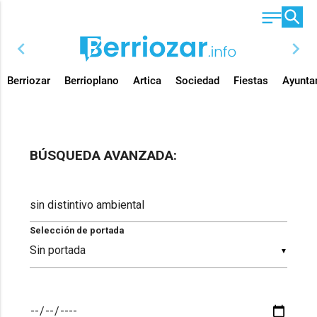
chevron_left
chevron_right
Berriozar
Berrioplano
Artica
Sociedad
Fiestas
Ayunta
BÚSQUEDA AVANZADA:
Selección de portada
▼