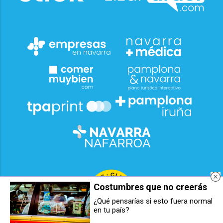
Costumbres que no creerás
¿Qué pensarías si esto fuera normal
en tu país?