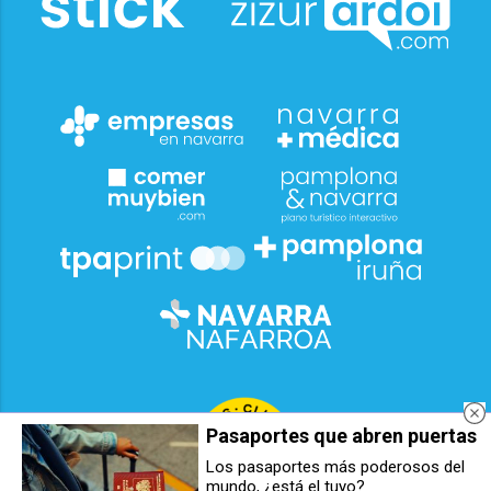
Pasaportes que abren puertas
Los pasaportes más poderosos del
mundo, ¿está el tuyo?