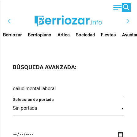
chevron_left
chevron_right
Berriozar
Berrioplano
Artica
Sociedad
Fiestas
Ayunta
BÚSQUEDA AVANZADA:
Selección de portada
▼