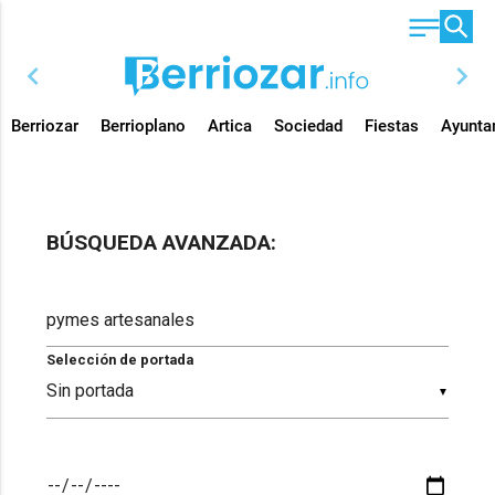
chevron_left
chevron_right
Berriozar
Berrioplano
Artica
Sociedad
Fiestas
Ayunta
BÚSQUEDA AVANZADA:
Selección de portada
▼