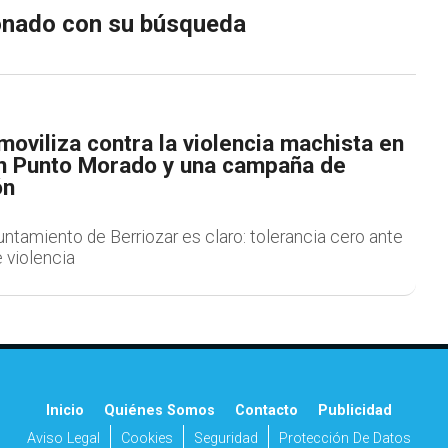
ionado con su búsqueda
moviliza contra la violencia machista en
un Punto Morado y una campaña de
ón
ntamiento de Berriozar es claro: tolerancia cero ante
 violencia
Inicio
Quiénes Somos
Contacto
Publicidad
Aviso Legal
Cookies
Seguridad
Protección De Datos