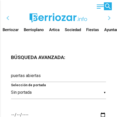
chevron_left
chevron_right
Berriozar
Berrioplano
Artica
Sociedad
Fiestas
Ayunta
BÚSQUEDA AVANZADA:
Selección de portada
▼