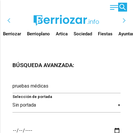
chevron_left
chevron_right
Berriozar
Berrioplano
Artica
Sociedad
Fiestas
Ayunta
BÚSQUEDA AVANZADA:
Selección de portada
▼