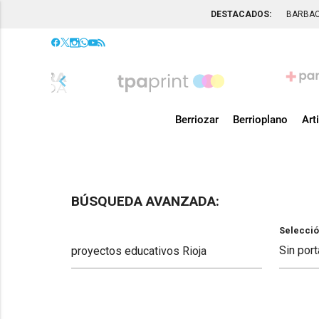
DESTACADOS:
BARBA
chevron_left
Berriozar
Berrioplano
Art
BÚSQUEDA AVANZADA:
Selecció