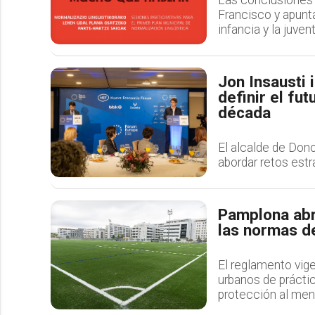
Francisco y apunta
infancia y la juven
Jon Insausti 
definir el fu
década
El alcalde de Dono
abordar retos estr
Pamplona abr
las normas de
El reglamento vig
urbanos de práctica
protección al men