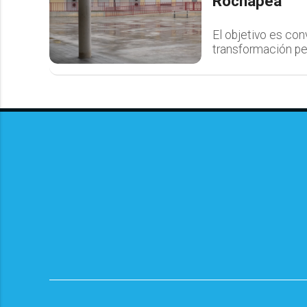
Rochapea
El objetivo es con
transformación pe