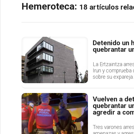
Hemeroteca:
18 artículos re
Detenido un h
quebrantar u
La Ertzaintza arre
Irun y comprueba 
sobre su expareja.
Vuelven a de
quebrantar un
agredir a co
Tres varones arres
amenazas y agres