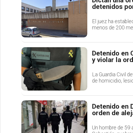
Dictan una or
detenidos por
El juez ha estable
menos de 200 metr
Detenido en C
y violar la o
La Guardia Civil d
de homicidio, lesi
Detenido en D
orden de ale
Un hombre de 59 a