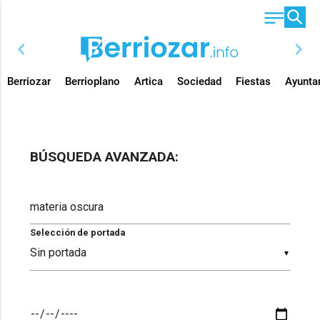
chevron_left
chevron_right
Berriozar
Berrioplano
Artica
Sociedad
Fiestas
Ayunta
BÚSQUEDA AVANZADA:
Selección de portada
▼