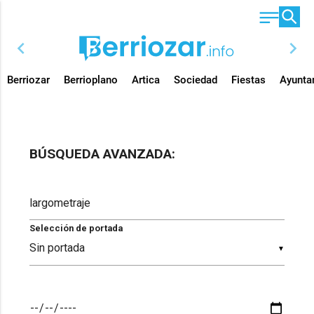
chevron_left
chevron_right
Berriozar
Berrioplano
Artica
Sociedad
Fiestas
Ayunta
BÚSQUEDA AVANZADA:
Selección de portada
▼