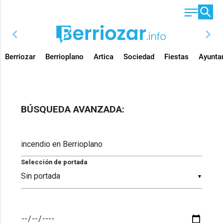
chevron_left
chevron_right
Berriozar
Berrioplano
Artica
Sociedad
Fiestas
Ayunta
BÚSQUEDA AVANZADA:
Selección de portada
▼