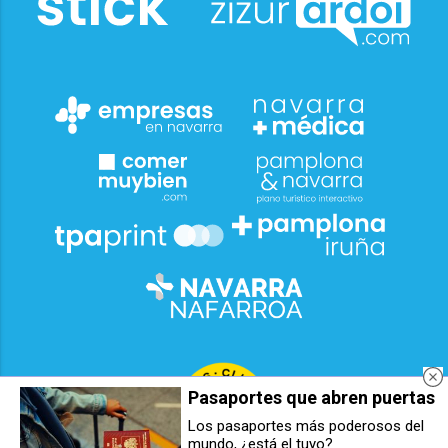
Pasaportes que abren puertas
Los pasaportes más poderosos del
mundo, ¿está el tuyo?