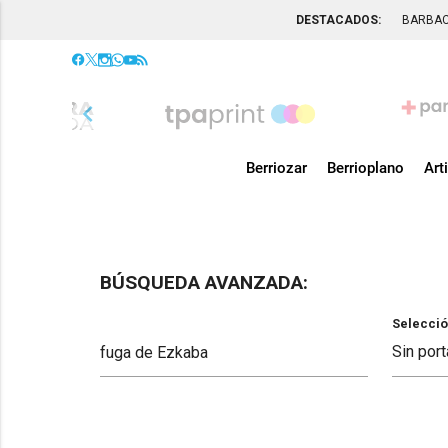
DESTACADOS:
BARBA
chevron_left
Berriozar
Berrioplano
Art
BÚSQUEDA AVANZADA:
Selecció