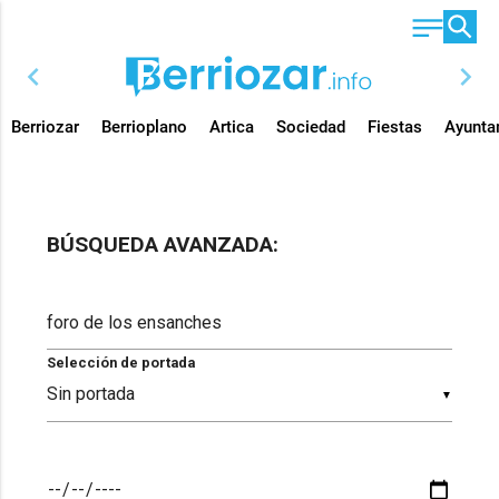
chevron_left
chevron_right
Berriozar
Berrioplano
Artica
Sociedad
Fiestas
Ayunta
BÚSQUEDA AVANZADA:
Selección de portada
▼