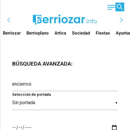
chevron_left
chevron_right
Berriozar
Berrioplano
Artica
Sociedad
Fiestas
Ayunta
BÚSQUEDA AVANZADA:
Selección de portada
▼