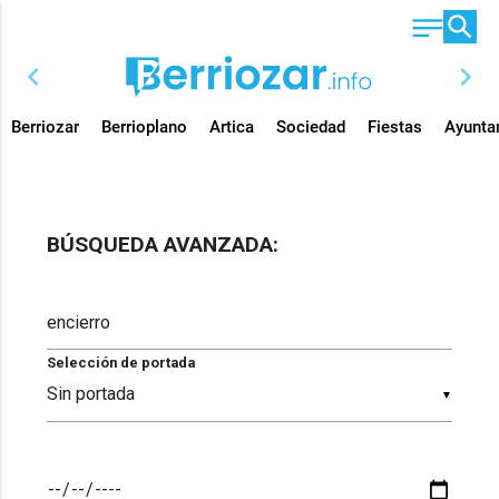
chevron_left
chevron_right
Berriozar
Berrioplano
Artica
Sociedad
Fiestas
Ayunta
BÚSQUEDA AVANZADA:
Selección de portada
▼