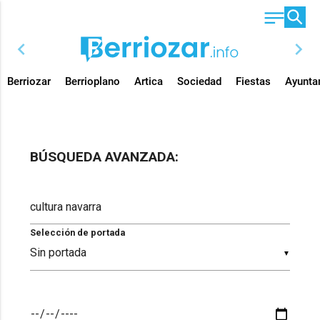
chevron_left
chevron_right
Berriozar
Berrioplano
Artica
Sociedad
Fiestas
Ayunta
BÚSQUEDA AVANZADA:
Selección de portada
▼