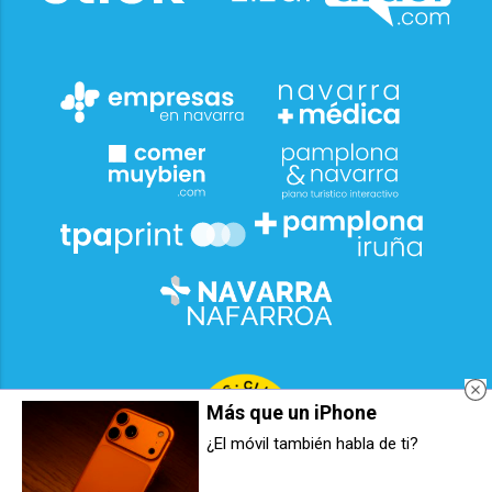
Más que un iPhone
¿El móvil también habla de ti?