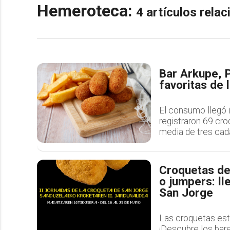
Hemeroteca:
4 artículos rela
Bar Arkupe, P
favoritas de 
El consumo llegó i
registraron 69 cro
media de tres cad
Croquetas de 
o jumpers: ll
San Jorge
Las croquetas est
¡Descubre los bare